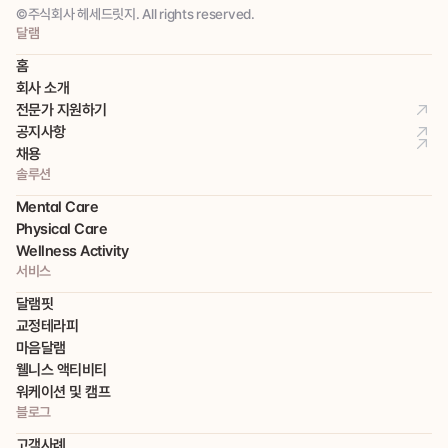
©주식회사 헤세드릿지. All rights reserved.
달램
홈
회사 소개
전문가 지원하기
공지사항
채용
솔루션
Mental Care
Physical Care
Wellness Activity
서비스
달램핏
교정테라피
마음달램
웰니스 액티비티
워케이션 및 캠프
블로그
고객사례