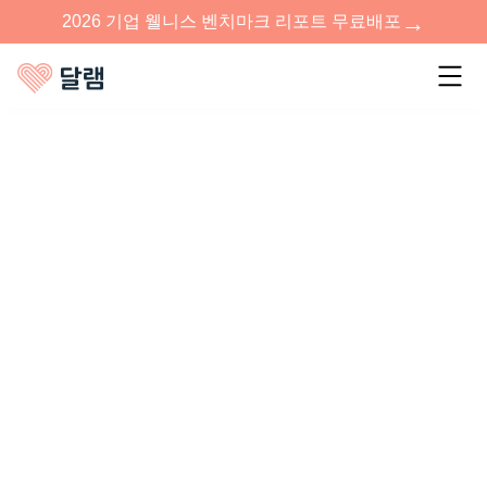
→
2026 기업 웰니스 벤치마크 리포트 무료배포
서비스
웰니스 액티비티
교육, 특강부터 체험형 액티비티까지
다양한 웰니스 프로그램으로 팀워크와
유대감을 강화합니다