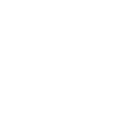
Our Service
달램은 회사를 먼저 이해합니다